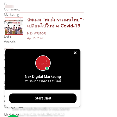
E-
Commerce
Marketing
อัพเดท “พฤติกรรมคนไทย” ที่
Digital
เปลี่ยนไปในช่วง Covid-19
CRM
NEX WRITOR
Data
Apr 16, 2020
Analysis
Search
Engine
Optimization
9
/
9
Digital
Marketing
Nex Digital Marketing
ที่ปรึกษาการตลาดออนไลน์
Line Ads
GET IN TOUCH - ติดต่อเรา
Platform
บริษัท เนกซ์ ดิจิทัล จำกัด
Customer
NEXDIGITAL MARKETING CO., LTD.
Start Chat
Relationship
Management
244 อาคารสำนักงานชั้น 3 ถนน.วัวลาย
ต.หายยา อ.เมือง จ.เชียงใหม่ 50100
Marketing