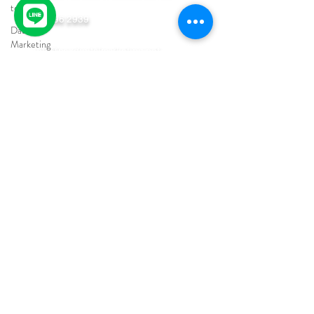
technology
02 096 2939
Data
Marketing
info@nexdigitalmarketing.net
Graphic
Design
FOLLOW US - ติดตามเรา
การใช้ AI
Nexdigitalmarketing
ในยุค
ดิจิทัล
Nex Digitalmarketing
@nexdigital
ปรึกษาหรือติดตามข่าวสารและคอร์สเรียนการตลาด
ออนไลน์กับทีมงานมืออาชีพ
ติดตาม NEXDIGITAL
ติดตาม NEX ACADEMY
Copyright © 2019 NEX DIGITAL MARKETING บริษัท เนกซ์ดิจิทัล จำกัด. All rights reserved.