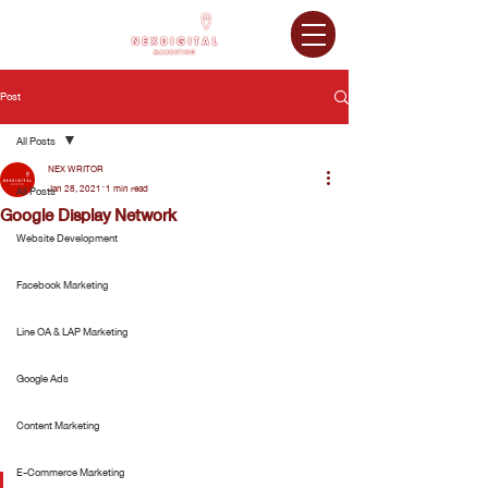
Post
All Posts
NEX WRITOR
Jan 28, 2021
1 min read
All Posts
Google Display Network
Website Development
Facebook Marketing
Line OA & LAP Marketing
Google Ads
Content Marketing
E-Commerce Marketing