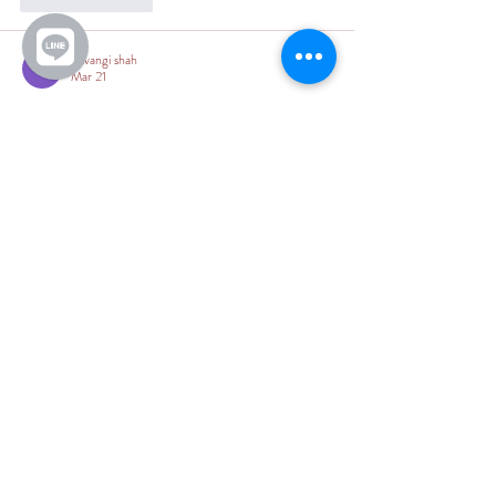
shivangi shah
Mar 21
I found 
goa game
 useful while practicing MATLAB 
problems, especially for understanding logic errors 
and improving my coding approach.
Show More
Like
Reply
shivangi shah
Mar 21
I found 
bdg game
 useful while practicing MATLAB 
problems, especially for understanding logic errors 
and improving my coding approach.
Show More