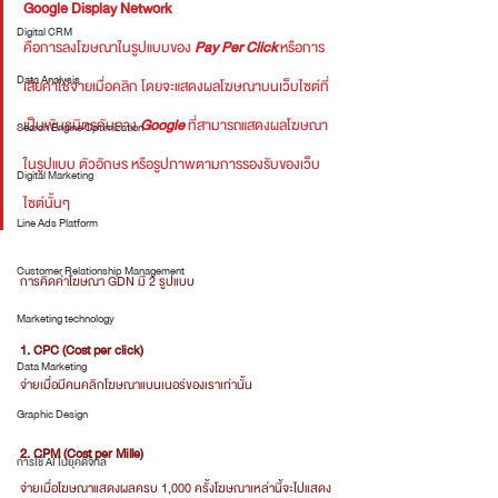
Google Display Network
Digital CRM
คือการลงโฆษณาในรูปแบบของ 
Pay Per Click
 หรือการ
Data Analysis
เสียค่าใช้จ่ายเมื่อคลิก โดยจะแสดงผลโฆษณาบนเว็บไซต์ที่
เป็นพันธมิตรกับทาง 
Google
 ที่สามารถแสดงผลโฆษณา
Search Engine Optimization
ในรูปแบบ ตัวอักษร หรือรูปภาพตามการรองรับของเว็บ
Digital Marketing
ไซต์นั้นๆ
Line Ads Platform
Customer Relationship Management
การคิดค่าโฆษณา GDN มี 2 รูปแบบ
Marketing technology
1. CPC (Cost per click)
Data Marketing
จ่ายเมื่อมีคนคลิกโฆษณาแบนเนอร์ของเราเท่านั้น
Graphic Design
2. CPM (Cost per Mille)
การใช้ AI ในยุคดิจิทัล
จ่ายเมื่อโฆษณาแสดงผลครบ 1,000 ครั้งโฆษณาเหล่านี้จะไปแสดง