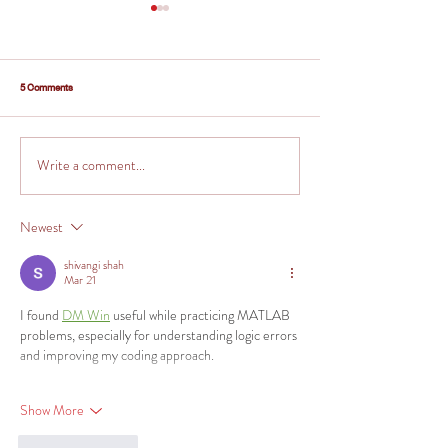
5 Comments
Write a comment...
เคยสงสัยไหมว่าทำไมบางธุรกิจขายดีไม่
3 กลยุทธ์เร่งปิดดีลบ้านช่วงส
หยุด…ในขณะที่บางเจ้าแทบไม่มีคนสนใจ?
โอกาสทองของนักการตลาด
Newest
shivangi shah
Mar 21
I found 
DM Win
 useful while practicing MATLAB 
problems, especially for understanding logic errors 
and improving my coding approach.
Show More
Like
Reply