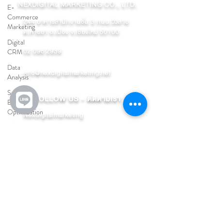
NEXDIGITAL MARKETING CO., LTD.
E-
Commerce
244 อาคารสำนักงานชั้น 3 ถนน.วัวลาย
Marketing
ต.หายยา อ.เมือง จ.เชียงใหม่ 50100
Digital
02 096 2939
CRM
Data
info@nexdigitalmarketing.net
Analysis
Search
FOLLOW US - ติดตามเรา
Engine
Optimization
Nexdigitalmarketing
Digital
Nex Digitalmarketing
Marketing
@nexdigital
Line Ads
Platform
Customer
Relationship
ปรึกษาหรือติดตามข่าวสารและคอร์สเรียนการตลาด
Management
ออนไลน์กับทีมงานมืออาชีพ
Marketing