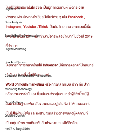
โดยใช้ผู้มีอิทธิพลในโซเชียล เป็นผู้ทำคอนเทนต์เพื่อกระจาย
Digital CRM
ข่าวสาร ผ่านช่องทางโซเชียลมีเดียร์ต่าง ๆ เช่น 
Facebook , 
Data Analysis
Instagram , Youtube , Tiktok
 เป็นต้น โดยการตลาดแบบนี้เริ่ม
Search Engine Optimization
แพร่หลายในปี 2014 และเข้ามามีอิทธิพลอย่างมากในช่วงปี 2019 
ที่ผ่านมา 
Digital Marketing
Line Ads Platform
โดยการทำการตลาดโดยใช้ 
Influencer
 นี้คือการตลาดที่มีกลยุทธ์
สำคัญอย่างหนึ่งนั่นก็คือกลยุทธ์ 
Customer Relationship Management
Word of mouth marketing
 หรือ การตลาดแบบ ปาก ต่อ ปาก 
Marketing technology
หรือการบอกต่อนั่นเอง ซึ่งแน่นอนว่ากลุ่มคนเหล่าผู้รีวิวนี้จะมีผู้
Data Marketing
ติดตามเป็นฐานแฟนคลับของตนเองอยู่แล้ว จึงทำให้การบอกต่อ
เป็นไปได้ง่ายยิ่งขึ้น และยังสามารถสร้างอิทธิพลต่อผู้ติดตามที่
Graphic Design
เป็นกลุ่มเป้าหมายเดียวกับสินค้าของแบรนด์ได้อีกด้วย
การใช้ AI ในยุคดิจิทัล