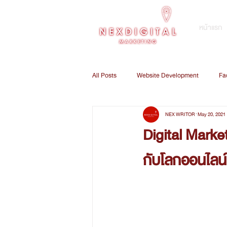
หน้าแรก
All Posts
Website Development
Fa
NEX WRITOR
May 20, 2021
E-Commerce Marketing
Digital 
Digital Market
กับโลกออนไลน์
Customer Relationship Management