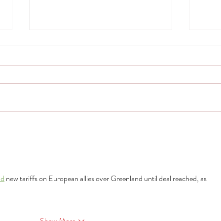
AI ไม่ใช่แค่เครื่องมือตอบแชท! แต่คือ"หัวใจใหม่
ธุรกิจส่
ของ Digital Marketing ปี 2026"
แอดให้ค
ad
 new tariffs on European allies over Greenland until deal reached, as 
Show More