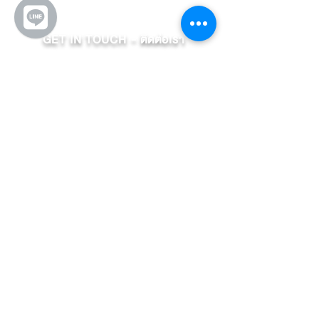
GET IN TOUCH - ติดต่อเรา
บริษัท เนกซ์ ดิจิทัล จำกัด
NEXDIGITAL MARKETING CO., LTD.
244 อาคารสำนักงานชั้น 3 ถนน.วัวลาย
ต.หายยา อ.เมือง จ.เชียงใหม่ 50100
02 096 2939
info@nexdigitalmarketing.net
FOLLOW US - ติดตามเรา
Nexdigitalmarketing
Nex Digitalmarketing
@nexdigital