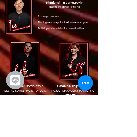
Kiattichai Thitichokpokin
BUSINESS DEVELOPMENT
Strategic process
Finding new ways for the business to grow
Building partnerships for opportunities
Chatnaphat Sombutthip
Sasinipa Thipmoon
DIGITAL MARKETING STRATEGIC
PROJECT MANAGER & MAKRETING
STRATEGIC