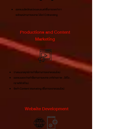
ออกแบบอัตลักษณของแบรนดเพื่อการจดจำภา
พลักษณทางการตลาด ไดแก CI Branding
Productions and Content
Marketing
วางแผนกลยุทธการทำสื่อทางการตลาดออนไลน์
ออกแบบและถายทำสื่อทางการตลาด อาทิถายภาพ , วีดีโอ ,
กราฟฟิกดีไซน์
จัดทำ Content Marketing เพื่อการตลาดออนไลน
Website Development