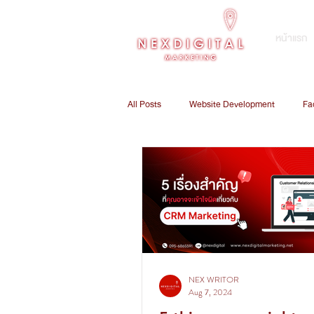
หน้าแรก
All Posts
Website Development
Fa
E-Commerce Marketing
Digital 
Customer Relationship Management
NEX WRITOR
Aug 7, 2024