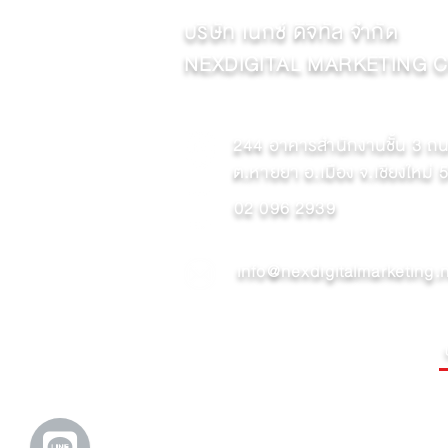
บริษัท เนกซ์ ดิจิทัล จำกัด
NEXDIGITAL MARKETING CO
244 อาคารสำนักงานชั้น 3 ถน
ต.หายยา อ.เมือง จ.เชียงใหม่
02 096 2939
info@nexdigitalmarketing.