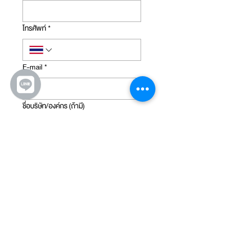
บริการ หรือติดต่อคุณ สรุป: บอกเป้าหมาย, กลุ่ม
เป้าหมาย, งบ, เตรียมคอนเทนต์, มีเพจ/บัญชี
โทรศัพท์
*
โฆษณา, และช่องทางติดต่อ
E-mail
*
ชื่อบริษัท/องค์กร (ถ้ามี)
ตำแหน่ง (ถ้ามี)
Link ธุรกิจของคุณ
*
ธุรกิจของคุณ
*