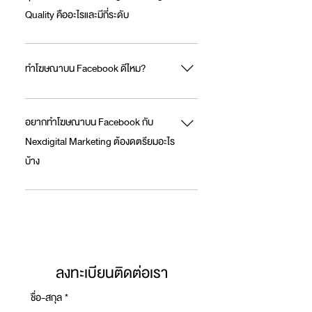
น่าจะซื้อ เพื่อเพิ่มยอดขาย วัดผลได้จริง
Quality คืออะไรและมีกี่ระดับ
คุณภาพ Facebook Page (Page Quality) คือ
ตัวชี้วัดสถานะของเพจ ว่าปฏิบัติตามนโยบายของ
ทำโฆษณาบน Facebook ดีไหม?
Facebook มากน้อยแค่ไหน หากเพจมีปัญหา เช่น
ละเมิดกฎชุมชน หรือมีการเผยแพร่ข้อมูลเท็จ
ทำโฆษณา Facebook ดี เพราะ: เข้าถึงคนเยอะ ตรง
คุณภาพเพจจะลดลง ไม่มีระดับที่ตายตัว แต่โดย
กลุ่มเป้าหมาย เลือกรูปแบบโฆษณาได้หลากหลาย
อยากทำโฆษณาบน Facebook กับ
ทั่วไปจะแสดงเป็น: ดี (Good): ไม่มีปัญหาหรือการ
กำหนดงบประมาณเองได้ วัดผลและปรับปรุงได้
Nexdigital Marketing ต้องดตรียมอะไร
ละเมิดนโยบาย มีปัญหา (Issues): มีการละเมิด
สรุป: คุ้มค่า ถ้าต้องการเข้าถึงลูกค้าใหม่ เพิ่มยอด
บ้าง
นโยบายบางอย่าง ถูกจำกัด (Restricted): เพจถูก
ขาย และสร้างการเติบโต
จำกัดการเข้าถึงฟีเจอร์บางอย่าง หรือถูกลดการ
เตรียม: เป้าหมาย: ต้องการอะไรจากการโฆษณา
มองเห็น การรักษาคุณภาพเพจให้อยู่ในระดับดีเป็น
(เช่น ยอดขาย, การรับรู้)? กลุ่มเป้าหมาย: ใครคือ
สิ่งสำคัญต่อการเติบโตและการเข้าถึงกลุ่มเป้าหมาย
ลูกค้าของคุณ? งบประมาณ: มีงบประมาณเท่าไหร่?
เนื้อหาโฆษณา: ข้อความ รูปภาพ หรือวิดีโอ ที่
ต้องการใช้ บัญชี Facebook Page: เพจธุรกิจของ
ลงทะเบียนติดต่อเรา
คุณ บัญชี Facebook Ads: บัญชีสำหรับจัดการ
โฆษณา (อาจให้ Nexdigital ช่วยสร้าง/จัดการ)
ชื่อ-สกุล
*
เว็บไซต์/ช่องทางติดต่อ: ที่ลูกค้าจะเข้าไปดูสินค้า/