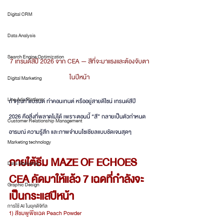
Digital CRM
Data Analysis
Search Engine Optimization
7 เทรนด์สีปี 2026 จาก CEA — สีที่จะมาแรงและต้องจับตา
ในปีหน้า
Digital Marketing
Line Ads Platform
ถ้าคุณทำแบรนด์ ทำคอนเทนต์ หรืออยู่สายดีไซน์ เทรนด์สีปี 
2026 คือสิ่งที่พลาดไม่ได้ เพราะตอนนี้ “สี” กลายเป็นตัวกำหนด
Customer Relationship Management
อารมณ์ ความรู้สึก และภาพจำบนโซเชียลแบบชัดเจนสุดๆ
Marketing technology
ภายใต้ธีม MAZE OF ECHOES 
Data Marketing
CEA คัดมาให้แล้ว 7 เฉดที่กำลังจะ
Graphic Design
เป็นกระแสปีหน้า
การใช้ AI ในยุคดิจิทัล
1) สีชมพูพีชเฉด Peach Powder