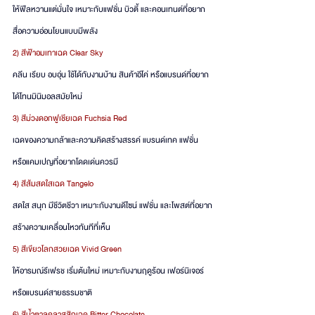
ให้ฟีลหวานแต่มั่นใจ เหมาะกับแฟชั่น บิวตี้ และคอนเทนต์ที่อยาก
สื่อความอ่อนโยนแบบมีพลัง
2) สีฟ้าอมเทาเฉด Clear Sky
คลีน เรียบ อบอุ่น ใช้ได้กับงานบ้าน สินค้าอีโค่ หรือแบรนด์ที่อยาก
ได้โทนมินิมอลสมัยใหม่
3) สีม่วงดอกฟูเชียเฉด Fuchsia Red
เฉดของความกล้าและความคิดสร้างสรรค์ แบรนด์เทค แฟชั่น 
หรือแคมเปญที่อยากโดดเด่นควรมี
4) สีส้มสดใสเฉด Tangelo 
สดใส สนุก มีชีวิตชีวา เหมาะกับงานดีไซน์ แฟชั่น และโพสต์ที่อยาก
สร้างความเคลื่อนไหวทันทีที่เห็น
5) สีเขียวโลกสวยเฉด Vivid Green
ให้อารมณ์รีเฟรช เริ่มต้นใหม่ เหมาะกับงานฤดูร้อน เฟอร์นิเจอร์ 
หรือแบรนด์สายธรรมชาติ
6) สีน้ำตาลคลาสสิกเฉด Bitter Chocolate 