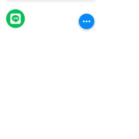
Comments
Write a comment...
AI ไม่ใช่แค่เครื่องมือตอบแชท! แต่คือ"หัวใจ
ธุรกิจส่วนใหญ่กำลังใช้ AI ผิด
ใหม่ของ Digital Marketing ปี 2026"
AI ยิงแอดให้คุ้มค่าในปี 20