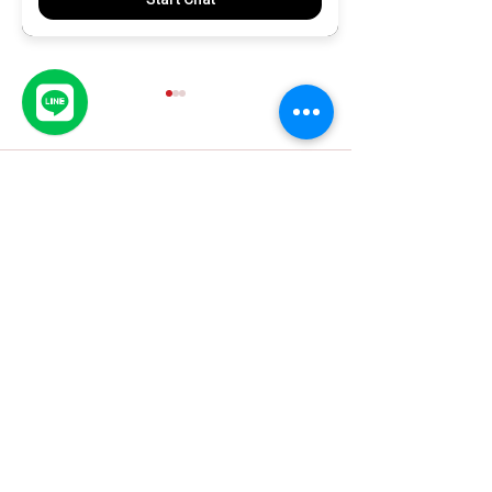
Comments
Write a comment...
เคยสงสัยไหมว่าทำไมบางธุรกิจขายดีไม่
3 กลยุทธ์เร่งปิดดีลบ้านช่วงส
หยุด…ในขณะที่บางเจ้าแทบไม่มีคนสนใจ?
โอกาสทองของนักการตลาด
GET IN TOUCH - ติดต่อเรา
บริษัท เนกซ์ ดิจิทัล จำกัด
NEXDIGITAL MARKETING CO., LTD.
244 อาคารสำนักงานชั้น 3 ถนน.วัวลาย
ต.หายยา อ.เมือง จ.เชียงใหม่ 50100