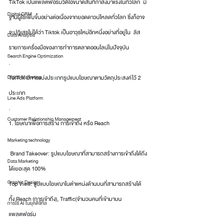
TikTok เป็นแพลตฟอร์มวิดีโอขนาดสั้นที่กำลังมาแรงในทั่วโลก  มี
Digital CRM
ฐานผู้ใช้เพิ่มขึ้นอย่างต่อเนื่องจากยอดดาวน์โหลดทั่วโลก ซึ่งก็อาจ
จะปฏิเสธไม่ได้ว่า Tiktok เป็นอาวุธใหม่อีกหนึ่งอย่างที่อยู่ใน  ลิส
Data Analysis
รายการเครื่องมือของการทำการตลาดออนไลน์ในปัจจุบัน 
Search Engine Optimization
.
Digital Marketing
TikTok มีการแบ่งประเภทรูปแบบโฆษณาตามวัตถุประสงค์ไว้ 2 
ประเภท
Line Ads Platform
.
Customer Relationship Management
1. โฆษณาเพื่อการสร้าง การเข้าถึง หรือ Reach 
.
Marketing technology
 Brand Takeover: รูปแบบโฆษณาที่สามารถสร้างการเข้าถึงได้ถึง
Data Marketing
ได้เยอะสุด 100%
Graphic Design
Top View: รูปแบบโฆษณาในตำแหน่งด้านบนที่สามารถสร้างได้
ทั้ง Reach (การเข้าถึง), Traffic(จำนวนคนที่เข้ามาบน
การใช้ AI ในยุคดิจิทัล
แพลตฟอร์ม