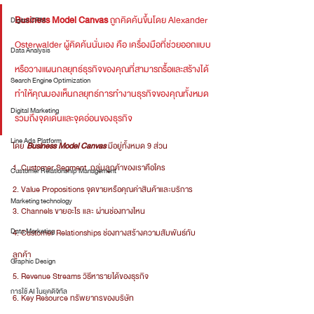
Business Model Canvas
ถูกคิดค้นขึ้นโดย Alexander 
Digital CRM
Osterwalder ผู้คิดค้นนั่นเอง คือ เครื่องมือที่ช่วยออกแบบ
Data Analysis
หรือวางแผนกลยุทธ์ธุรกิจของคุณที่สามารถรื้อและสร้างได้ 
Search Engine Optimization
ทำให้คุณมองเห็นกลยุทธ์การทำงานธุรกิจของคุณทั้งหมด 
Digital Marketing
รวมถึงจุดเด่นและจุดอ่อนของธุรกิจ
Line Ads Platform
โดย
 Business Model Canvas
 มีอยู่ทั้งหมด 9 ส่วน 
1. Customer Segment  กลุ่มลูกค้าของเราคือใคร
Customer Relationship Management
2. Value Propositions จุดขายหรือคุณค่าสินค้าและบริการ
Marketing technology
3. Channels ขายอะไร และ ผ่านช่องทางไหน 
Data Marketing
4. Customer Relationships ช่องทางสร้างความสัมพันธ์กับ
ลูกค้า
Graphic Design
5. Revenue Streams วิธีหารายได้ของธุรกิจ
การใช้ AI ในยุคดิจิทัล
6. Key Resource ทรัพยากรของบริษัท