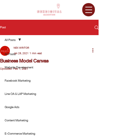
Post
All Posts
NEX WRITOR
Jan 28, 2021
1 min read
All Posts
Business Model Canvas
Website Development
Updated:
Feb 1, 2021
Facebook Marketing
Line OA & LAP Marketing
Google Ads
Content Marketing
E-Commerce Marketing