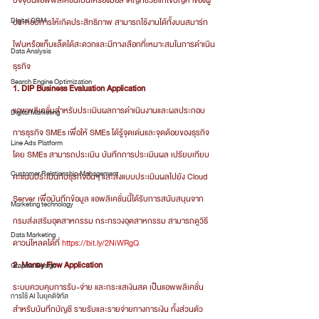
ปัจจุบันแอพพลิเคชั่นเป็นเครื่องมือสำคัญที่ช่วยแก้ไขปัญหาของผู้
Digital CRM
ประกอบการให้เกิดประสิทธิภาพ สามารถใช้งานได้ทั้งบนสมาร์ท
โฟนหรือแท็บแล็ตได้สะดวกและมีทางเลือกที่เหมาะสมในการดำเนิน
Data Analysis
ธุรกิจ
Search Engine Optimization
1. DIP Business Evaluation Application
แอพพลิเคชั่นสำหรับประเมินผลการดำเนินงานและผลประกอบ
Digital Marketing
การธุรกิจ SMEs เพื่อให้ SMEs ได้รู้จุดเด่นและจุดด้อยของธุรกิจ 
Line Ads Platform
โดย SMEs สามารถประเมิน บันทึกการประเมินผล เปรียบเทียบ
Customer Relationship Management
คะแนนประเมินกับธุรกิจอื่นๆ และส่งแบบประเมินผลไปยัง Cloud 
Server เพื่อบันทึกข้อมูล แอพลิเคชั่นนี้ได้รับการสนับสนุนจาก
Marketing technology
กรมส่งเสริมอุตสาหกรรม กระทรวงอุตสาหกรรม สามารถดูวิธี
Data Marketing
ดาวน์โหลดได้ที่ 
https://bit.ly/2NiWRgQ
2. Money Flow Application
Graphic Design
ระบบควบคุมการรับ-จ่าย และกระแสเงินสด เป็นแอพพลิเคชั่น
การใช้ AI ในยุคดิจิทัล
สำหรับบันทึกบัญชี รายรับและรายจ่ายทางการเงิน ทั้งส่วนตัว 