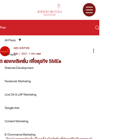
Post
All Posts
NEX WRITOR
Feb 1, 2021
1 min read
All Posts
5 แอพพลิเคชั่น เพื่อธุรกิจ SMEs
Website Development
Facebook Marketing
Line OA & LAP Marketing
Google Ads
Content Marketing
E-Commerce Marketing