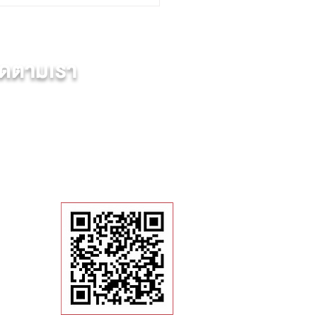
ธ์เร่งปิดดีลบ้านช่วงสิ้นปี: คว้าโอกาสทอง
การตลาดอสังหาฯ!
ดตามเรา