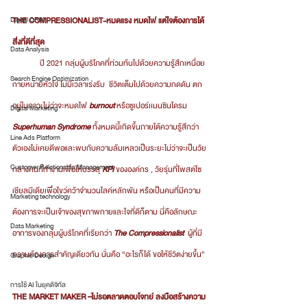
Digital CRM
THE COMPRESSIONALIST-หมดแรง หมดไฟ แต่ใจต้องการได้
สิ่งที่ดีที่สุด
Data Analysis
	ปี 2021 กลุ่มผู้บริโภคที่ท่วมท้นไปด้วยความรู้สึกเหนื่อย
Search Engine Optimization
กายหน่ายหัวใจ ไม่มีเวลาเร่งรีบ  ชีวิตเต็มไปด้วยความกดดัน ตก
อยู่ในภาวะไม่ว่าจะหมดไฟ 
burnout
 หรือซูเปอร์เเมนซินโดรม 
Digital Marketing
Superhuman Syndrome
 ทั้งหมดนี้เกิดขึ้นภายใต้ความรู้สึกว่า 
Line Ads Platform
ตัวเองไม่เคยดีพอและพบกับความล้มเหลวเป็นระยะไม่ว่าจะเป็นวัย
Customer Relationship Management
กลางคนที่ทำงานเพื่อให้บรรลุ
 KPI
 ขององค์กร , วัยรุ่นที่โพสต์โซ
เชียลมีเดียเพื่อไขว่คว้าจำนวนไลค์หลักพัน หรือเป็นคนที่มีความ
Marketing technology
ต้องการจะเป็นเจ้าของสุขภาพกายและใจที่ดีก็ตาม นี่คือลักษณะ
Data Marketing
อาการของกลุ่มผู้บริโภคที่เรียกว่า 
The Compressionalist  
ผู้ที่มี
ความต้องการสำคัญเดียวกัน นั่นคือ “อะไรก็ได้ ขอให้ชีวิตง่ายขึ้น”
Graphic Design
การใช้ AI ในยุคดิจิทัล
THE MARKET MAKER –ไม่รอตลาดตอบโจทย์ ลงมือสร้างความ