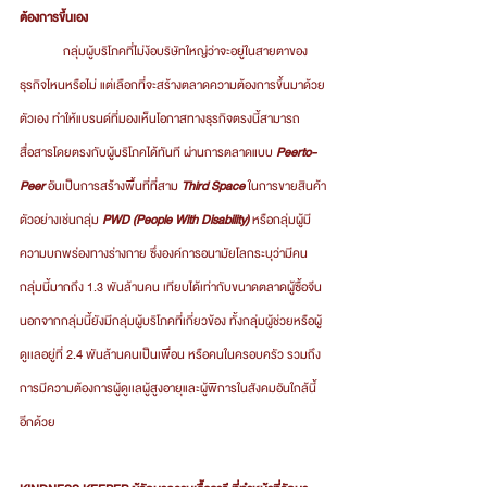
ต้องการขึ้นเอง
	กลุ่มผู้บริโภคที่ไม่ง้อบริษัทใหญ่ว่าจะอยู่ในสายตาของ
ธุรกิจไหนหรือไม่ แต่เลือกที่จะสร้างตลาดความต้องการขึ้นมาด้วย
ตัวเอง ทำให้แบรนด์ที่มองเห็นโอกาสทางธุรกิจตรงนี้สามารถ
สื่อสารโดยตรงกับผู้บริโภคได้ทันที ผ่านการตลาดแบบ 
Peerto-
Peer 
อันเป็นการสร้างพื้นที่ที่สาม
 Third Space
 ในการขายสินค้า
ตัวอย่างเช่นกลุ่ม 
PWD (People With Disability)
 หรือกลุ่มผู้มี
ความบกพร่องทางร่างกาย ซึ่งองค์การอนามัยโลกระบุว่ามีคน
กลุ่มนี้มากถึง 1.3 พันล้านคน เทียบได้เท่ากับขนาดตลาดผู้ซื้อจีน 
นอกจากกลุ่มนี้ยังมีกลุ่มผู้บริโภคที่เกี่ยวข้อง ทั้งกลุ่มผู้ช่วยหรือผู้
ดูเเลอยู่ที่ 2.4 พันล้านคนเป็นเพื่อน หรือคนในครอบครัว รวมถึง
การมีความต้องการผู้ดูเเลผู้สูงอายุและผู้พิการในสังคมอันใกล้นี้
อีกด้วย