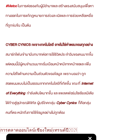
#Metoo
ในการต่อรองกับผู้มีอำนาจและสร้างแรงสนับสนุนเพื่อหา
ทางออกในการแก้กฏหมายการล่วงละเมิดและการช่วยเหลือเหยื่อ
ที่ถูกข่มขืน เป็นต้น
CYBER CYNICS เพราะเทคโนโลยี อาจไม่ใช่คำตอบของทุกอย่าง
สมาร์ทโฟนเข้ามามีบทบาทต่อการใช้ชีวิตประจำวันของคนมากขึ้น 
แต่ตอนนี้มีผู้คนจำนวนมากเริ่มเบือนหน้าหนีจากหน้าจอและเพิ่ม
ความใส่ใจด้านความเป็นส่วนตัวของข้อมูล เพราะมองว่า ถูก
สอดแนมแบบไม่เป็นธรรมจากเทคโนโลยีที่เกิดขึ้น ขณะที่
 Internet 
of Everything
  กำลังเติบโตมากขึ้น และแพลตฟอร์มโซเชียลมีเดีย
ได้ก้าวสู่อุปกรณ์ดิจิทัล ผู้บริโภคกลุ่ม 
Cyber Cynics
  ก็คือกลุ่ม
คนที่ตระหนักถึงการใช้ข้อมูลอย่างไม่ถูกต้อง
การตลาดออนไลน์เชียงใหม่
เทรนด์ปี2021