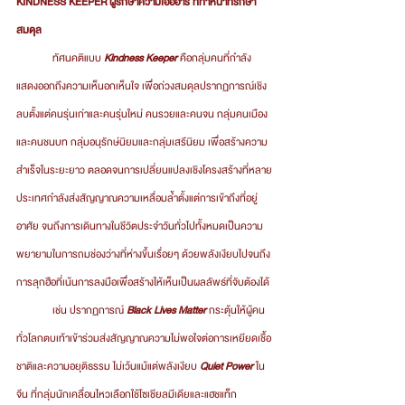
KINDNESS KEEPER ผู้รักษาความเอื้ออารี ที่ทำหน้าที่รักษา
สมดุล
	ทัศนคติแบบ 
Kindness Keeper 
คือกลุ่มคนที่กำลัง
แสดงออกถึงความเห็นอกเห็นใจ เพื่อถ่วงสมดุลปรากฏการณ์เชิง
ลบตั้งแต่คนรุ่นเก่าและคนรุ่นใหม่ คนรวยและคนจน กลุ่มคนเมือง
และคนชนบท กลุ่มอนุรักษ์นิยมและกลุ่มเสรีนิยม เพื่อสร้างความ
สำเร็จในระยะยาว ตลอดจนการเปลี่ยนแปลงเชิงโครงสร้างที่หลาย
ประเทศกำลังส่งสัญญาณความเหลื่อมล้ำตั้งแต่การเข้าถึงที่อยู่
อาศัย จนถึงการเดินทางในชีวิตประจำวันทั่วไปทั้งหมดเป็นความ
พยายามในการถมช่องว่างที่ห่างขึ้นเรื่อยๆ ด้วยพลังเงียบไปจนถึง
การลุกฮือที่เน้นการลงมือเพื่อสร้างให้เห็นเป็นผลลัพธ์ที่จับต้องได้
	เช่น ปรากฏการณ์ 
Black Lives Matter
 กระตุ้นให้ผู้คน
ทั่วโลกตบเท้าเข้าร่วมส่งสัญญาณความไม่พอใจต่อการเหยียดเชื้อ
ชาติและความอยุติธรรม ไม่เว้นแม้แต่พลังเงียบ 
Quiet Power
 ใน
จีน ที่กลุ่มนักเคลื่อนไหวเลือกใช้โซเชียลมีเดียและแฮชแท็ก 