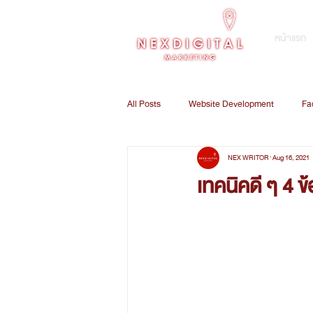
หน้าแรก
All Posts
Website Development
Fa
NEX WRITOR
Aug 16, 2021
E-Commerce Marketing
Digital 
เทคนิคดี ๆ 4 ข้
Customer Relationship Management