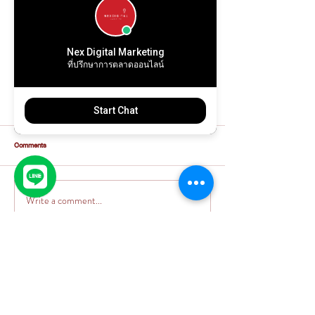
Nex Digital Marketing
ที่ปรึกษาการตลาดออนไลน์
Start Chat
Comments
Write a comment...
เคยสงสัยไหมว่าทำไมบางธุรกิจขายดีไม่
3 กลยุทธ์เร่งปิดดีลบ้านช่วงส
หยุด…ในขณะที่บางเจ้าแทบไม่มีคนสนใจ?
โอกาสทองของนักการตลาด
GET IN TOUCH - ติดต่อเรา
บริษัท เนกซ์ ดิจิทัล จำกัด
NEXDIGITAL MARKETING CO., LTD.