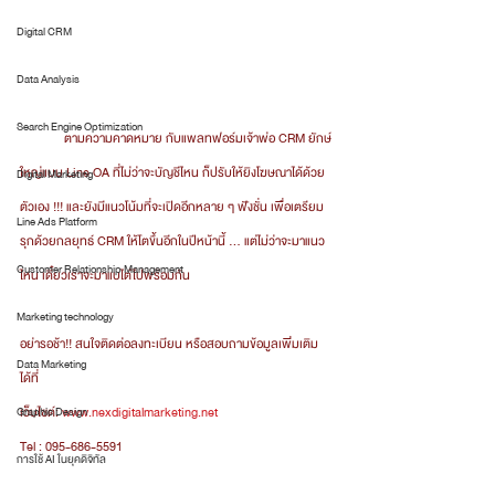
Digital CRM
Data Analysis
Search Engine Optimization
	ตามความคาดหมาย กับแพลทฟอร์มเจ้าพ่อ CRM ยักษ์
ใหญ่แบบ Line OA ที่ไม่ว่าจะบัญชีไหน ก็ปรับให้ยิงโฆษณาได้ด้วย
Digital Marketing
ตัวเอง !!! และยังมีแนวโน้มที่จะเปิดอีกหลาย ๆ ฟังชั่น เพื่อเตรียม
Line Ads Platform
รุกด้วยกลยุทธ์ CRM ให้โตขึ้นอีกในปีหน้านี้ ... แต่ไม่ว่าจะมาแนว
Customer Relationship Management
ไหน เดี๋ยวเราจะมาแบไต๋ไปพร้อมกัน
Marketing technology
อย่ารอช้า!! สนใจติดต่อลงทะเบียน หรือสอบถามข้อมูลเพิ่มเติม
Data Marketing
ได้ที่
เว็บไซต์: 
www.nexdigitalmarketing.net
Graphic Design
Tel : 095-686-5591
การใช้ AI ในยุคดิจิทัล